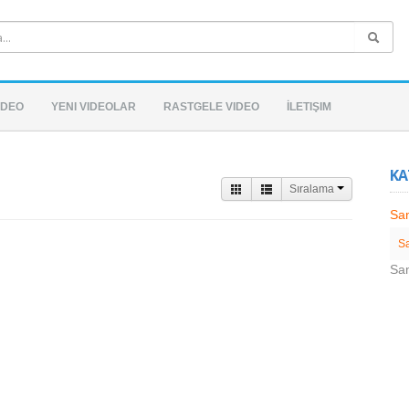
IDEO
YENI VIDEOLAR
RASTGELE VIDEO
İLETIŞIM
KA
Sıralama
Sa
S
Sa