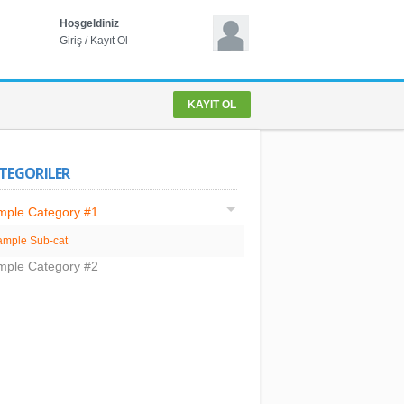
Hoşgeldiniz
Giriş
/
Kayıt Ol
KAYIT OL
TEGORILER
mple Category #1
ample Sub-cat
mple Category #2